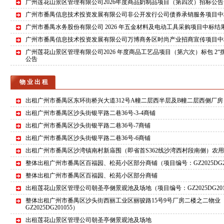
广州莲花山景区管理有限公司2026年度商品奶制品项目（第四次）招标公告
广州市番禺信息技术投资发展有限公司非公开发行公司债券承销服务项目中
广州市番禺水务股份有限公司 2026 年五金材料及电动工具采购项目中标结
广州市番禺信息技术投资发展有限公司万博商务区时尚产业招商宣传项目中
广州莲花山景区管理有限公司2026 年度商品工艺品项目（第六次）标包 2“摆
公告
物 业 出 租
出租广州市番禺区东环街桥兴大道312号A幢二层西半层及B幢二层西侧厂房
出租广州市番禺区沙头街银平路二巷36号-3-4商铺
出租广州市番禺区沙头街银平路二巷36号-7商铺
出租广州市番禺区沙头街银平路二巷36号-6商铺
出租广州市番禺区沙湾镇南村新庙围（即省首S362线沙湾西村段南侧）农用
整体出租广州市番禺区百福园、松苑小区部分商铺（项目编号：GZ2025DG20
整体出租广州市番禺区百福园、松苑小区部分商铺
出租莲花山景区管理公司朝圣亭侧景观池及场地（项目编号：GZ2025DG201
整体出租广州市番禺区沙头街西丽工业区丽骏路15号9号厂房二楼之二物业 
GZ2025DG201055）
出租莲花山景区管理公司朝圣亭侧景观池及场地